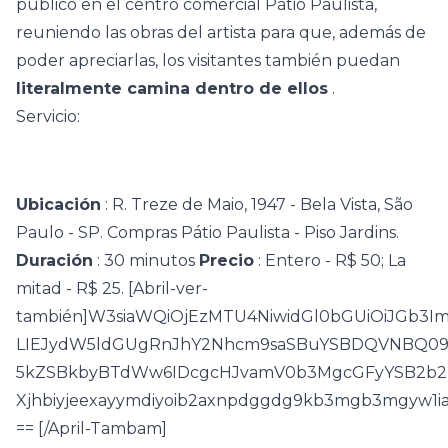
público en el centro comercial Pátio Paulista,
reuniendo las obras del artista para que, además de
poder apreciarlas, los visitantes también puedan
literalmente camina dentro de ellos
.
Servicio:
Ubicación
: R. Treze de Maio, 1947 - Bela Vista, São
Paulo - SP. Compras Pátio Paulista - Piso Jardins.
Duración
: 30 minutos
Precio
: Entero - R$ 50; La
mitad - R$ 25. [Abril-ver-
también]W3siaWQiOjEzMTU4NiwidGl0bGUiOiJGb3
LIEJydW5ldGUgRnJhY2Nhcm9saSBuYSBDQVNBQ09S
5kZSBkbyBTdWw6IDcgcHJvamV0b3MgcGFyYSB2b2Mm
Xjhbiyjeexayymdiyoib2axnpdggdg9kb3mgb3mgyw
== [/April-Tambam]