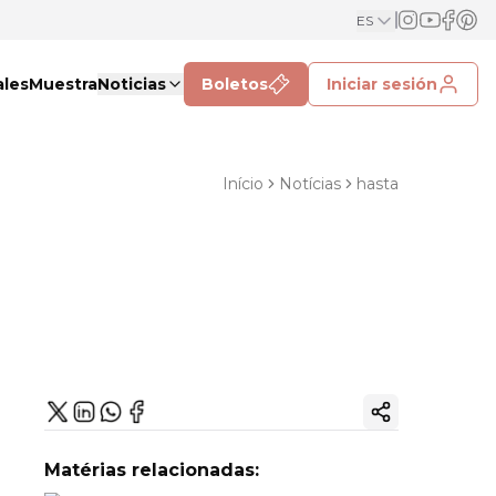
ES
ales
Muestra
Noticias
Boletos
Iniciar sesión
Início
Notícias
hasta
Copiar enlac
Matérias relacionadas: