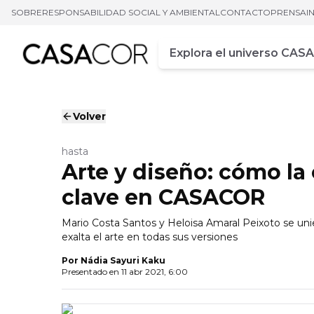
SOBRE
RESPONSABILIDAD SOCIAL Y AMBIENTAL
CONTACTO
PRENSA
I
Campo de busca
Ingrese al menos tres car
Volver
hasta
Arte y diseño: cómo la
clave en CASACOR
Mario Costa Santos y Heloisa Amaral Peixoto se un
exalta el arte en todas sus versiones
Por
Nádia Sayuri Kaku
Presentado en
11 abr 2021, 6:00