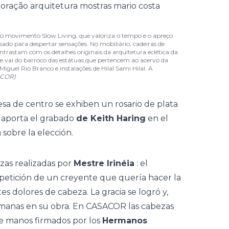
no movimento Slow Living, que valoriza o tempo e o apreço
nsado para despertar sensações. No mobiliário, cadeiras de
rastam com os detalhes originais da arquitetura eclética da
ue vai do barroco das estátuas que pertencem ao acervo da
Miguel Rio Branco e instalações de Hilal Sami Hilal. A
ACOR)
mesa de centro se exhiben un rosario de plata
o aporta el grabado
de Keith Haring
en el
a sobre la elección.
ezas realizadas por
Mestre Irinéia
: el
 petición de un creyente que quería hacer la
s dolores de cabeza. La gracia se logró y,
humanas en su obra. En CASACOR las cabezas
e manos firmados por los
Hermanos