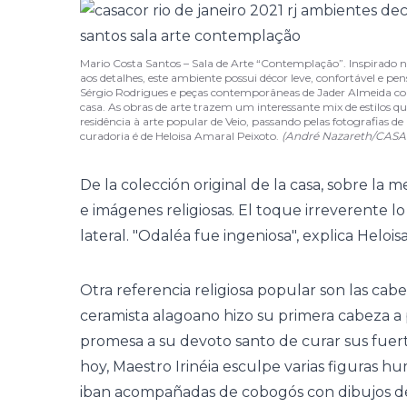
Mario Costa Santos – Sala de Arte “Contemplação”. Inspirado 
aos detalhes, este ambiente possui décor leve, confortável e pe
Sérgio Rodrigues e peças contemporâneas de Jader Almeida cont
casa. As obras de arte trazem um interessante mix de estilos q
residência à arte popular de Veio, passando pelas fotografias de 
curadoria é de Heloisa Amaral Peixoto.
(André Nazareth/CAS
De la colección original de la casa, sobre la 
e imágenes religiosas. El toque irreverente l
lateral. "Odaléa fue ingeniosa", explica Helois
Otra referencia religiosa popular son las cab
ceramista alagoano hizo su primera cabeza a
promesa a su devoto santo de curar sus fuerte
hoy, Maestro Irinéia esculpe varias figuras 
iban acompañadas de cobogós con dibujos d