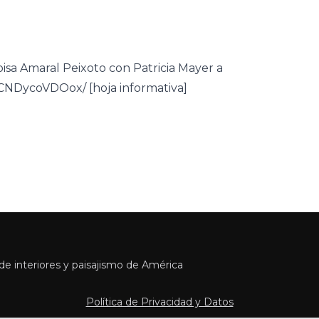
oisa Amaral Peixoto con Patricia Mayer a
/CNDycoVDOox/ [hoja informativa]
e interiores y paisajismo de América
Política de Privacidad y Datos