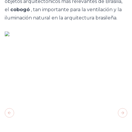
objetos arquitectónicos más relevantes de Brasilia,
el
cobogó
, tan importante para la ventilación y la
iluminación natural en la arquitectura brasileña.
Previous slide
Next