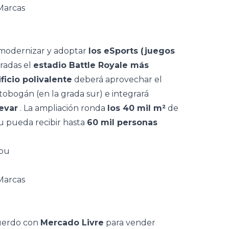
 modernizar y adoptar
los eSports (juegos
gradas el
estadio Battle Royale más
ficio polivalente
deberá aprovechar el
obogán (en la grada sur) e integrará
evar
. La ampliación ronda
los 40 mil m²
de
u pueda recibir hasta
60 mil personas
mbu
cuerdo con
Mercado Livre
para vender