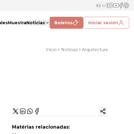
ES
ales
Muestra
Noticias
Boletos
Iniciar sesión
Início
Notícias
Arquitectura
Copiar enlac
Matérias relacionadas: