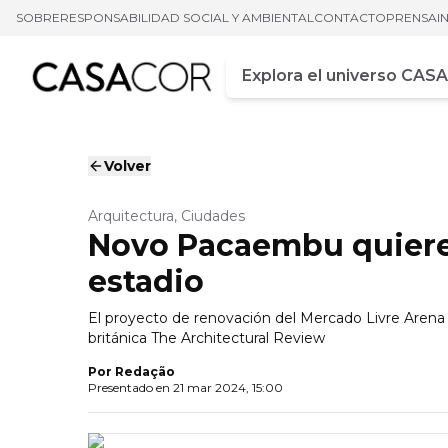
SOBRE
RESPONSABILIDAD SOCIAL Y AMBIENTAL
CONTACTO
PRENSA
I
Campo de busca
Ingrese al menos tres car
Volver
Arquitectura, Ciudades
Novo Pacaembu quiere
estadio
El proyecto de renovación del Mercado Livre Arena
británica The Architectural Review
Por
Redação
Presentado en
21 mar 2024, 15:00