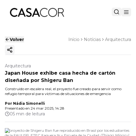
Volver
Início
Notícias
Arquitectura
Copiar enlace
Arquitectura
Japan House exhibe casa hecha de cartón
diseñada por Shigeru Ban
Construído en escalera real, el proyecto fue creado para servir como
refugio temporal para víctimas de situaciones de emergencia
Por
Nádia Simonelli
Presentado en
24 mar 2025, 14:28
05 min de leitura
El proyecto de Shigeru Ban fue reproducido en Brasil por los estudiantes
de la FAUUSP, ETEC Itaquera IIs y Escuela de la Ciudad
(
Thiago Minoru
)