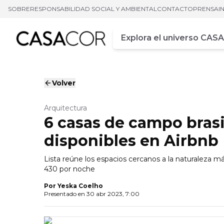
SOBRE
RESPONSABILIDAD SOCIAL Y AMBIENTAL
CONTACTO
PRENSA
I
Campo de busca
Ingrese al menos tres car
Volver
Arquitectura
6 casas de campo bras
disponibles en Airbnb
Lista reúne los espacios cercanos a la naturaleza má
430 por noche
Por
Yeska Coelho
Presentado en
30 abr 2023, 7:00