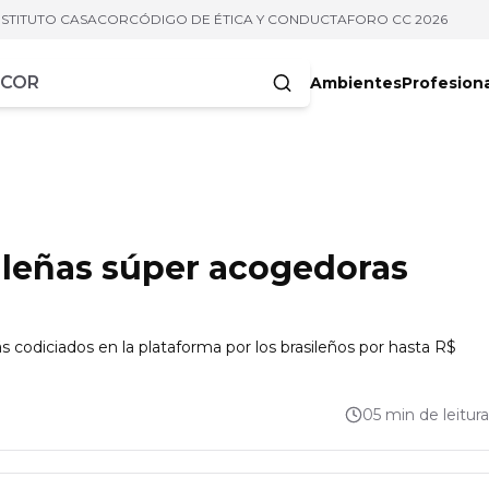
NSTITUTO CASACOR
CÓDIGO DE ÉTICA Y CONDUCTA
FORO CC 2026
Ambientes
Profesion
acteres
ileñas súper acogedoras
s codiciados en la plataforma por los brasileños por hasta R$
05 min de leitura