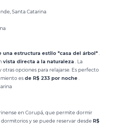
de, Santa Catarina
e una estructura estilo "casa del árbol"
.
en
vista directa a la naturaleza
. La
otras opciones para relajarse. Es perfecto
jamiento
es
de R$ 233 por noche
.
arina
tarinense en Corupá, que permite dormir
s dormitorios y
se puede reservar
desde
R$