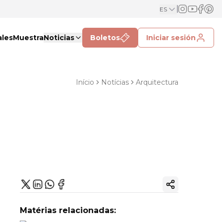
ES
ales
Muestra
Noticias
Boletos
Iniciar sesión
Início
Notícias
Arquitectura
Copiar enlac
Matérias relacionadas: