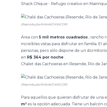
Shack Chique - Refugio creativo en Mairinqu
(Reprodução/Airbnb/CASACOR)
Área con
5 mil metros cuadrados
, rancho r
increíbles vistas para disfrutar en familia. El
personas, pero sólo dispone de un dormitorio 
en
R$ 364 por noche
.
Chalet das Cachoeiras en Resende, Río de Ja
(Reprodução/Airbnb/CASACOR)
Para aquellos que quieran disfrutar de una exp
m²
es la opción adecuada. Tiene un balcón 