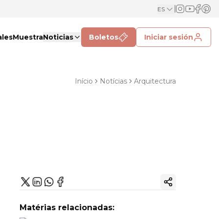
ES
ales
Muestra
Noticias
Boletos
Iniciar sesión
Início
Notícias
Arquitectura
Copiar enlac
Matérias relacionadas: