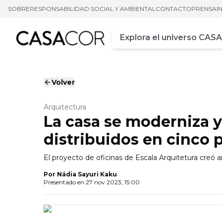
SOBRE
RESPONSABILIDAD SOCIAL Y AMBIENTAL
CONTACTO
PRENSA
I
Campo de busca
Ingrese al menos tres car
Volver
Arquitectura
La casa se moderniza 
distribuidos en cinco p
El proyecto de oficinas de Escala Arquitetura creó a
Por
Nádia Sayuri Kaku
Presentado en
27 nov 2023, 15:00