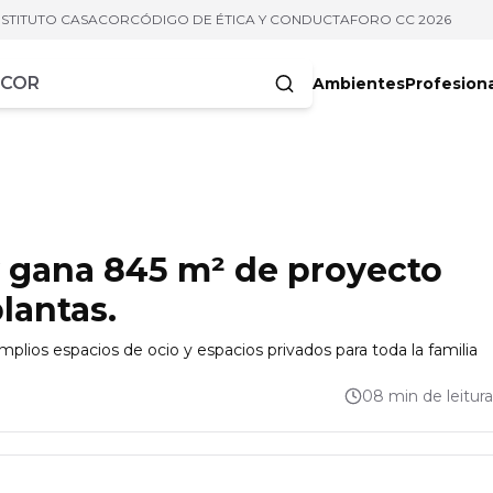
NSTITUTO CASACOR
CÓDIGO DE ÉTICA Y CONDUCTA
FORO CC 2026
Ambientes
Profesion
acteres
y gana 845 m² de proyecto
lantas.
mplios espacios de ocio y espacios privados para toda la familia
08 min de leitura