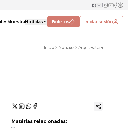
ES
ales
Muestra
Noticias
Boletos
Iniciar sesión
Início
Notícias
Arquitectura
Copiar enlac
Matérias relacionadas: