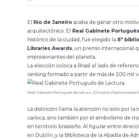
El
Río de Janeiro
acaba de ganar otro motivo
arquitectónico. El
Real Gabinete Português
histórico de la ciudad, fue elegido la
8ª bibl
Libraries Awards
, un premio internacional 
impresionantes del planeta.
La elección coloca a Brasil al lado de refere
ranking formado a partir de más de 200 mil vo
Real Gabinete Português de Leitura.
(Donatas Dabravolskas
La distinción llama la atención no solo por la
carioca, sino también por el simbolismo de m
en territorio brasileño. Al figurar entre direcc
en Dublín, y la Biblioteca de la Abadía de Ad