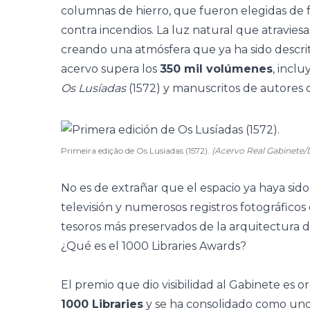
columnas de hierro, que fueron elegidas de 
contra incendios. La
luz natural
que atraviesa 
creando una atmósfera que ya ha sido descri
acervo supera los
350 mil volúmenes
, incl
Os Lusíadas
(1572) y manuscritos de autores 
Primeira edição de Os Lusíadas (1572).
(Acervo Real Gabinete/
No es de extrañar que el espacio ya haya sid
televisión y numerosos registros fotográfico
tesoros más preservados de la arquitectura del
¿Qué es el 1000 Libraries Awards?
El premio que dio visibilidad al Gabinete es 
1000 Libraries
y se ha consolidado como uno 