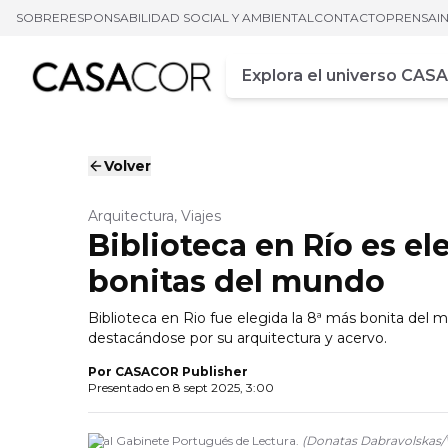
SOBRE
RESPONSABILIDAD SOCIAL Y AMBIENTAL
CONTACTO
PRENSA
I
Campo de busca
Ingrese al menos tres car
Volver
Arquitectura, Viajes
Biblioteca en Río es e
bonitas del mundo
Biblioteca en Rio fue elegida la 8ª más bonita del 
destacándose por su arquitectura y acervo.
Por
CASACOR Publisher
Presentado en
8 sept 2025, 3:00
Real Gabinete Portugués de Lectura.
(
Donatas Dabravolska