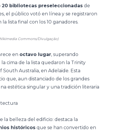
ó
20 bibliotecas preseleccionadas
de
 el público votó en línea y se registraron
la lista final con los 10 ganadores.
/Wikimedia Commons/Divulgação)
rece en
octavo lugar
, superando
la cima de la lista quedaron la Trinity
of South Australia, en Adelaide. Esta
cio que, aun distanciado de los grandes
 estética singular y una tradición literaria
itectura
la belleza del edificio: destaca la
ios históricos
que se han convertido en