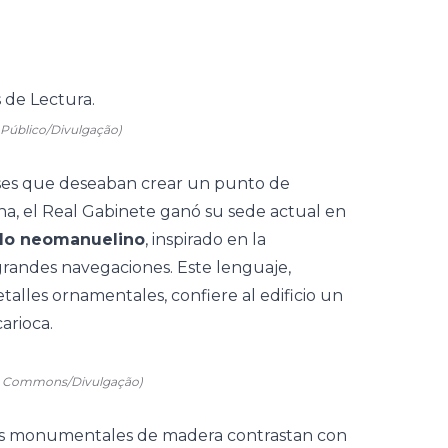
Público/Divulgação)
ses que deseaban crear un punto de
na, el Real Gabinete ganó su sede actual en
ilo neomanuelino
, inspirado en la
grandes navegaciones. Este lenguaje,
talles ornamentales, confiere al edificio un
arioca.
ia Commons/Divulgação)
s
monumentales de madera contrastan con