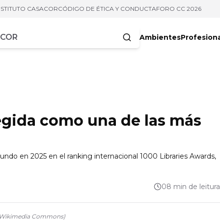
NSTITUTO CASACOR
CÓDIGO DE ÉTICA Y CONDUCTA
FORO CC 2026
Ambientes
Profesion
acteres
legida como una de las más
mundo en 2025 en el ranking internacional 1000 Libraries Awards,
08 min de leitura
s/Wikimedia Commons
)