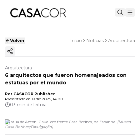
Volver
Início
Notícias
Arquitectura
Copiar enlace
Arquitectura
6 arquitectos que fueron homenajeados con
estatuas por el mundo
Por
CASACOR Publisher
Presentado en
19 dic 2025, 14:00
03 min de leitura
Estátua de Antoni Gaudí em frente Casa Botines, na Espanha.
(
Museo
Casa Botines
/
Divulgação
)