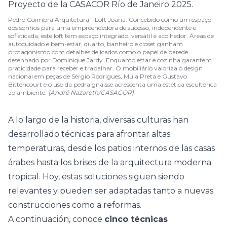
Pedro Coimbra Arquitetura - Loft Joana. Concebido como um espaço
dos sonhos para uma empreendedora de sucesso, independente e
sofisticada, este loft tem espaço integrado, versátil e acolhedor. Áreas de
autocuidado e bem-estar, quarto, banheiro e closet ganham
protagonismo com detalhes delicados como o papel de parede
desenhado por Dominique Jardy. Enquanto estar e cozinha garantem
praticidade para receber e trabalhar. O mobiliário valoriza o design
nacional em peças de Sérgio Rodrigues, Mula Preta e Gustavo
Bittencourt e o uso da pedra gnaisse acrescenta uma estética escultórica
ao ambiente.
(André Nazareth/CASACOR)
A lo largo de la historia, diversas culturas han
desarrollado técnicas para afrontar altas
temperaturas, desde los patios internos de las casas
árabes hasta los
brises
de la arquitectura moderna
tropical. Hoy, estas soluciones siguen siendo
relevantes y pueden ser adaptadas tanto a nuevas
construcciones como a reformas.
A continuación, conoce
cinco técnicas