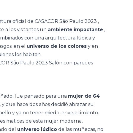
ntura oficial de
CASACOR São Paulo 2023
,
ce a los visitantes un
ambiente
impactante
,
mbinados con una
arquitectura
lúdica y
esgos. en el
universo de los colores
y en
ienes los habitan.
señado, fue pensado para una
mujer de 64
 y que hace dos años decidió abrazar su
abello y ya no tener miedo. envejecimiento.
les matices de esta mujer moderna,
tado del
universo lúdico
de las muñecas, no