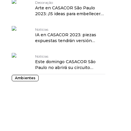
Decoração
Arte en CASACOR São Paulo
2023: ¡15 ideas para embellecer
tu salón!
Notícias
IA en CASACOR 2023: piezas
expuestas tendrán versión
digital para proyectos
Notícias
Este domingo CASACOR São
Paulo no abrirá su circuito
visitante
Ambientes