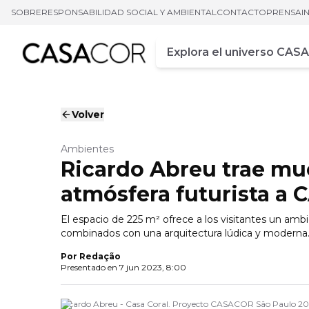
SOBRE
RESPONSABILIDAD SOCIAL Y AMBIENTAL
CONTACTO
PRENSA
I
Campo de busca
Ingrese al menos tres car
Volver
Ambientes
Ricardo Abreu trae mu
atmósfera futurista a
El espacio de 225 m² ofrece a los visitantes un am
combinados con una arquitectura lúdica y moderna
Por
Redação
Presentado en
7 jun 2023, 8:00
Ricardo Abreu - Casa Coral. Proyecto CASACOR São Paulo 20