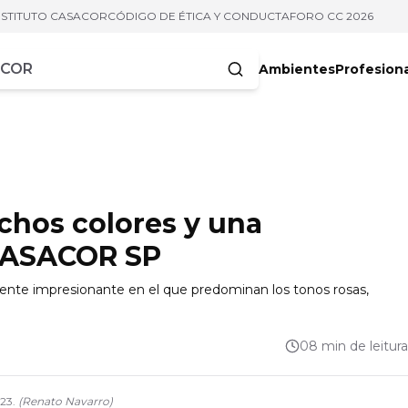
NSTITUTO CASACOR
CÓDIGO DE ÉTICA Y CONDUCTA
FORO CC 2026
Ambientes
Profesion
acteres
chos colores y una
 CASACOR SP
biente impresionante en el que predominan los tonos rosas,
.
08 min de leitura
23.
(
Renato Navarro
)