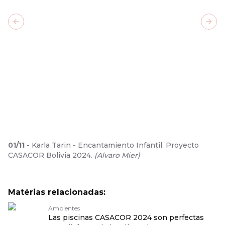
Previous slide
Next
01
/
11
-
Karla Tarin - Encantamiento Infantil. Proyecto
CASACOR Bolivia 2024.
(
Alvaro Mier
)
Matérias relacionadas:
Ambientes
Las piscinas CASACOR 2024 son perfectas