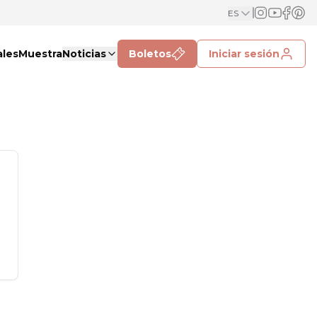
ES
ales
Muestra
Noticias
Boletos
Iniciar sesión
.