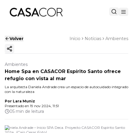
Volver
Início
Notícias
Ambientes
Copiar enlace
Ambientes
Home Spa en CASACOR Espírito Santo ofrece
refugio con vista al mar
La arquitecta Daniela Andrade crea un espacio de autocuidado integrado
con la naturaleza
Por
Lara Muniz
Presentado en
19 nov 2024, 11:51
05 min de leitura
Daniela Andrade – Inicio SPA Deca. Proyecto CASACOR Espírito Santo
2024.
(
Caio Cesar Foto
)