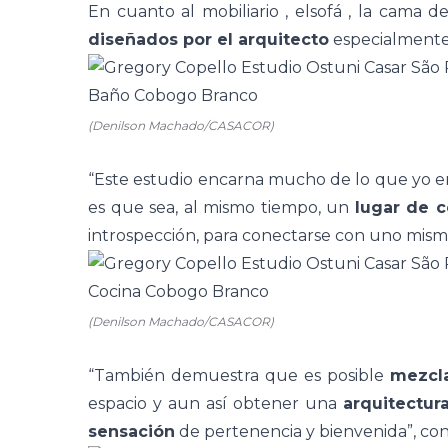
En cuanto al
mobiliario
, el
sofá
,
la cama d
diseñados por el arquitecto
especialmente 
(Denilson Machado/CASACOR)
“Este estudio encarna mucho de lo que yo
es que sea, al mismo tiempo, un
lugar de 
introspección, para conectarse con uno mismo
(Denilson Machado/CASACOR)
“También demuestra que es posible
mezcl
espacio y aun así obtener una
arquitectura
sensación
de pertenencia y bienvenida”, co