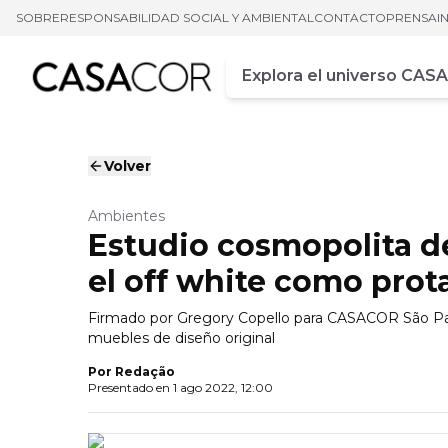
SOBRE
RESPONSABILIDAD SOCIAL Y AMBIENTAL
CONTACTO
PRENSA
I
Campo de busca
Ingrese al menos tres car
Volver
Ambientes
Estudio cosmopolita de
el off white como prot
Firmado por Gregory Copello para CASACOR São Paul
muebles de diseño original
Por
Redação
Presentado en
1 ago 2022, 12:00