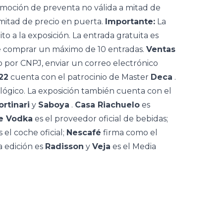
omoción de preventa no válida a mitad de
a mitad de precio en puerta.
Importante:
La
 a la exposición. La entrada gratuita es
ede comprar un máximo de 10 entradas.
Ventas
 por CNPJ, enviar un correo electrónico
22
cuenta con el patrocinio de Master
Deca
.
ológico. La exposición también cuenta con el
ortinari
y
Saboya
.
Casa Riachuelo
es
e Vodka
es el proveedor oficial de bebidas;
 el coche oficial;
Nescafé
firma como el
la edición es
Radisson
y
Veja
es el Media