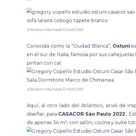
(Denilson Machado/CASACOR)
Conocida como la “Ciudad Blanca”,
Ostuni
es
en el sur de Italia, famosa por sus callejuelas
pintan con cal.
(Denilson Machado/CASACOR)
Aquí, al otro lado del Atlántico, sirvió de in
diseñar, para
CASACOR São Paulo 2022
,
Est
de apenas 34 m², con salón,
cocina
y
suite
tot