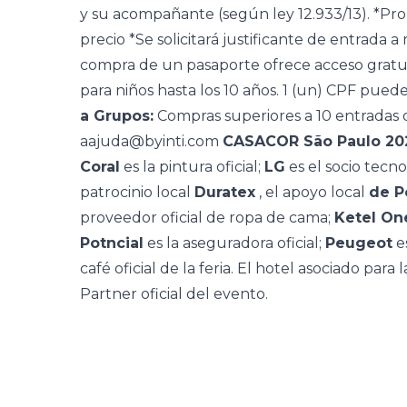
y su acompañante (según ley 12.933/13). *Pr
precio *Se solicitará justificante de entrada 
compra de un pasaporte ofrece acceso gratuito
para niños hasta los 10 años. 1 (un) CPF pu
a Grupos:
Compras superiores a 10 entradas o
aajuda@byinti.com
CASACOR São Paulo 20
Coral
es la pintura oficial;
LG
es el socio tecn
patrocinio local
Duratex
, el apoyo local
de P
proveedor oficial de ropa de cama;
Ketel On
Potncial
es la aseguradora oficial;
Peugeot
es
café oficial de la feria. El hotel asociado para 
Partner oficial del evento.