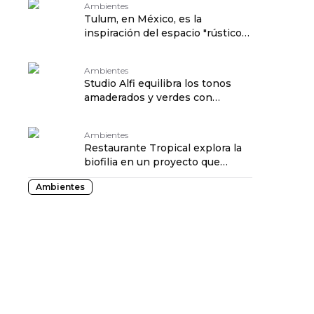
Ambientes
Tulum, en México, es la
inspiración del espacio "rústico-
chic" de CASACOR SP
Ambientes
Studio Alfi equilibra los tonos
amaderados y verdes con
materiales naturales
Ambientes
Restaurante Tropical explora la
biofilia en un proyecto que
celebra la naturaleza
Ambientes