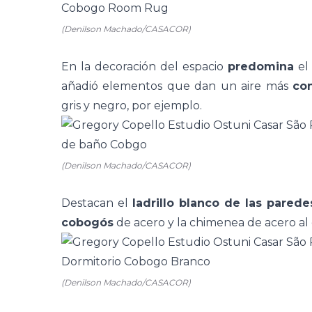
(Denilson Machado/CASACOR)
En la decoración del espacio
predomina
el
añadió elementos que dan un aire más
co
gris y negro, por ejemplo.
(Denilson Machado/CASACOR)
Destacan el
ladrillo blanco de las parede
cobogós
de acero y la
chimenea
de acero al
(Denilson Machado/CASACOR)