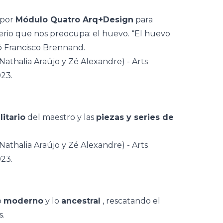
 por
Módulo Quatro Arq+Design
para
erio que nos preocupa: el huevo. “El huevo
ió Francisco Brennand.
litario
del maestro y las
piezas y series de
o
moderno
y lo
ancestral
, rescatando el
s.