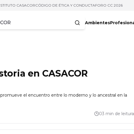
NSTITUTO CASACOR
CÓDIGO DE ÉTICA Y CONDUCTA
FORO CC 2026
Ambientes
Profesion
acteres
historia en CASACOR
romueve el encuentro entre lo moderno y lo ancestral en la
03 min de leitura