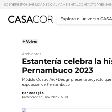
SOBRE
RESPONSABILIDAD SOCIAL Y AMBIENTAL
CONTACTO
PRENSA
I
Campo de busca
Ingrese al menos tres car
Volver
Ambientes
Estantería celebra la 
Pernambuco 2023
Módulo Quatro Arq+Design presenta proyecto que p
exposición de Pernambuco
Por
Redação
Presentado en
1 nov 2023, 15:00