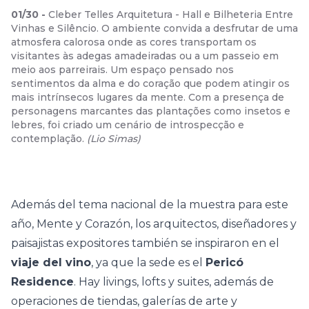
01
/
30
-
Cleber Telles Arquitetura - Hall e Bilheteria Entre
Vinhas e Silêncio. O ambiente convida a desfrutar de uma
atmosfera calorosa onde as cores transportam os
visitantes às adegas amadeiradas ou a um passeio em
meio aos parreirais. Um espaço pensado nos
sentimentos da alma e do coração que podem atingir os
mais intrínsecos lugares da mente. Com a presença de
personagens marcantes das plantações como insetos e
lebres, foi criado um cenário de introspecção e
contemplação.
(
Lio Simas
)
Además del tema nacional de la muestra para este
año, Mente y Corazón, los arquitectos, diseñadores y
paisajistas expositores también se inspiraron en el
viaje del vino
, ya que la sede es el
Pericó
Residence
. Hay livings, lofts y suites, además de
operaciones de tiendas, galerías de arte y