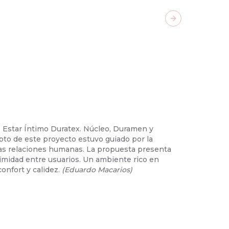
Next slide
- Estar Íntimo Duratex. Núcleo, Duramen y
02
/
38
-
Cy
pto de este proyecto estuvo guiado por la
personas s
 las relaciones humanas. La propuesta presenta
bienvenida
oximidad entre usuarios. Un ambiente rico en
componen e
onfort y calidez.
(
Eduardo Macarios
)
básicos qu