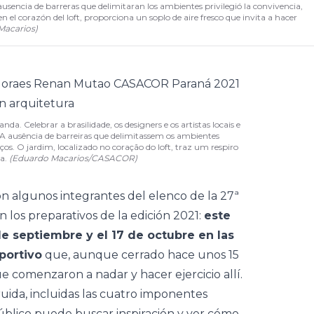
ausencia de barreras que delimitaran los ambientes privilegió la convivencia,
n el corazón del loft, proporciona un soplo de aire fresco que invita a hacer
Macarios
)
. Celebrar a brasilidade, os designers e os artistas locais e
 A ausência de barreiras que delimitassem os ambientes
os. O jardim, localizado no coração do loft, traz um respiro
za.
(Eduardo Macarios/CASACOR)
on algunos integrantes del elenco de la 27ª
n los preparativos de la edición 2021:
este
 de septiembre y el 17 de octubre en las
portivo
que, aunque cerrado hace unos 15
e comenzaron a nadar y hacer ejercicio allí.
ruida, incluidas las cuatro imponentes
 público puede buscar inspiración y ver cómo