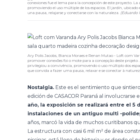
conexiones fue el lema para la concepción de este proyecto. La 
promoviendo el uso múltiple de los espacios. El jardín, ubicado e
una pausa, relajarse y conectarse con la naturaleza.
(
Eduardo 
Ary Polis Jacobs, Bianca Moraes e Renan Mutao - Loft com Varanda
promover conexões foi o mote para a concepção deste projeto.
privilegiou a convivência, promovendo o uso múltiplo dos espaç
que convida a fazer uma pausa, relaxar e se conectar à nature
Nostalgia.
Este es el sentimiento que sintier
edición de
CASACOR Paraná
al involucrarse e
año, la exposición se realizará entre el 5
instalaciones de un antiguo multi -polide
años, marcó la vida de muchos curitibanos qu
La estructura con casi 6 mil m² de área const
piscinas, está llena de historia y es donde el