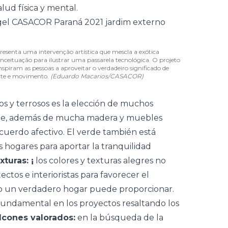
lud física y mental.
senta uma intervenção artística que mescla a exótica
ceituação para ilustrar uma passarela tecnológica. O projeto
spiram as pessoas a aproveitar o verdadeiro significado de
arte e movimento.
(Eduardo Macarios/CASACOR)
os y terrosos es la elección de muchos
ente, además de mucha madera y muebles
uerdo afectivo. El verde también está
s hogares para aportar la tranquilidad
xturas: ¡
los colores y texturas alegres no
ctos e interioristas para favorecer el
lo un verdadero hogar puede proporcionar.
 fundamental en los proyectos resaltando los
lcones valorados:
en la búsqueda de la