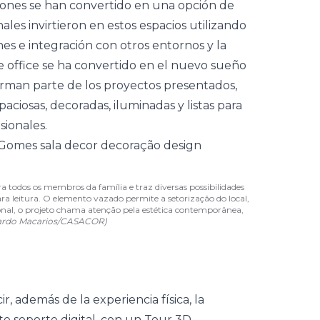
lcones se han convertido en una opción de
nales invirtieron en estos espacios utilizando
nes e integración con otros entornos y la
 office se ha convertido en el nuevo sueño
forman parte de los proyectos presentados,
aciosas, decoradas, iluminadas y listas para
sionales.
 todos os membros da família e traz diversas possibilidades
a leitura. O elemento vazado permite a setorização do local,
ional, o projeto chama atenção pela estética contemporânea,
ardo Macarios/CASACOR)
ir, además de la experiencia física, la
e soporte digital, con
un Tour 3D
,