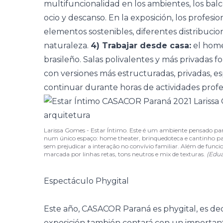
multifuncionalidad en los ambientes, los ba
ocio y descanso. En la exposición, los profesio
elementos sostenibles, diferentes distribucio
naturaleza.
4) Trabajar desde casa:
el home
brasileño. Salas polivalentes y más privadas 
con versiones más estructuradas, privadas, esp
continuar durante horas de actividades profe
Larissa Gomes - Estar Íntimo. Este é um ambiente pensado para
num único espaço: home theater, brinquedoteca e cantinho par
sem prejudicar a interação no convívio familiar. Além de func
marcada por linhas retas, tons neutros e mix de texturas.
(Edu
Espectáculo Phygital
Este año,
CASACOR Paraná
es phygital, es dec
exposición también contará con un important