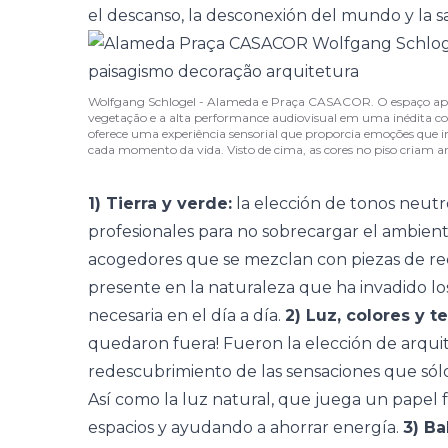
el descanso, la desconexión del mundo y la sa
Wolfgang Schlogel - Alameda e Praça CASACOR. O espaço apre
vegetação e a alta performance audiovisual em uma inédita con
oferece uma experiência sensorial que proporcia emoções que in
cada momento da vida. Visto de cima, as cores no piso criam 
1) Tierra y verde:
la elección de tonos neutr
profesionales para no sobrecargar el ambi
acogedores que se mezclan con piezas de rec
presente en la naturaleza que ha invadido lo
necesaria en el día a día.
2) Luz, colores y te
quedaron fuera! Fueron la elección de arquite
redescubrimiento de las sensaciones que só
Así como la luz natural, que juega un papel
espacios y ayudando a ahorrar energía.
3) Ba