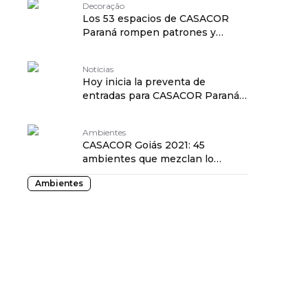
Decoração
Los 53 espacios de CASACOR
Paraná rompen patrones y
revelan el hogar del futuro
Notícias
Hoy inicia la preventa de
entradas para CASACOR Paraná.
¡Consigue el tuyo!
Ambientes
CASACOR Goiás 2021: 45
ambientes que mezclan lo
moderno con lo esencial
Ambientes