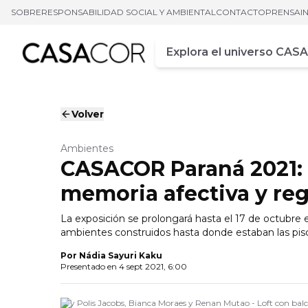
SOBRE
RESPONSABILIDAD SOCIAL Y AMBIENTAL
CONTACTO
PRENSA
I
Campo de busca
Ingrese al menos tres car
Volver
Ambientes
CASACOR Paraná 2021:
memoria afectiva y re
La exposición se prolongará hasta el 17 de octubre 
ambientes construidos hasta donde estaban las pis
Por
Nádia Sayuri Kaku
Presentado en
4 sept 2021, 6:00
Ary Polis Jacobs, Bianca Moraes y Renan Mutao - Loft con balcón