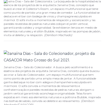
Janaína Dias – Sala del Coleccionista. La búsqueda de la hospitalidad es la
esencia de los proyectos de la arquitecta Janaína Dias, concepto que
buscó al crear el Collector's Room, un espacio multifuncional que tiene
como punto de partida una gran mesa de comedor. La funcionalidad se
destaca en el bar con bodega de vinos y champagne esculpidos en
mármol. El sofá invita a momentos de relajación y socialización y las
paredes revestidas de piedras naturales cobijan el jardín vertical,
garantizando calidez y originalidad. Se exhibieron lienzos en medio de
elementos naturales y el sillón Bubble, inspirado en las pompas de jabón,
invita al deleite y la relajación.
(
Denilson Machado
)
Janaína Dias – Sala do Colecionador. A busca pelo acolhimento é a
essência dos projetos da arquiteta Janaína Dias, conceito que ela buscou
ao criar a Sala do Colecionador, um espaço multifuncional que tem
como ponto de partida uma ampla mesa de jantar. A funcionalidade
ganha destaque no bar com adega e champanheira esculpida em
mármore. O sofá convida a momentos de relaxamento e
confraternização e paredes revestidas de pedras naturais abrigam o
jardim vertical garantindo aconchego e originalidade. Telas foram
expostas em meio aos elementos naturais e a poltrona Bubble, inspirada
nas bolhas de sabão, convida ao deleite e ao relaxamento.
(Denilson
Machado/CASACOR)