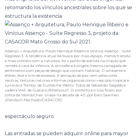
retomando los vínculos ancestrales sobre los que se
estructura la existencia.
Assenço + Arquitetura, Paulo Henrique Ribeiro e Vinícius Assenço - Suíte
Regresso 3. A tendência atual da busca por mais espaço, menos trânsito
e mais contato com a natureza, foi o ponto de partida na criação que
remete à casa da infância. A atmosfera é singela mesmo carregada de
sentimento com peças de design que contam histórias. O ambiente é
etéreo, leve e livre de excessos. A sensação de paz vem pelas cores
neutras, texturas naturais e formas orgânicas como vaso pós-tropical e
luminária Tombo, de Guilherme Wentz. Fotos de Sebastião Salgado e
cadeira IAIÁ, de Gustavo Bittencourt. O conforto e o luxo ficam por
conta da WombChair, criada na década de 40, por Eero Saarinen.
(Denilson Machado/CASACOR)
espectáculo seguro
Las entradas se pueden adquirir online para mayor