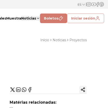
ES
ales
Muestra
Noticias
Boletos
Iniciar sesión
Início
Notícias
Proyectos
Copiar enlac
Matérias relacionadas: