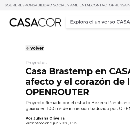
SOBRE
RESPONSABILIDAD SOCIAL Y AMBIENTAL
CONTACTO
PRENSA
I
Campo de busca
Ingrese al menos tres car
Volver
Proyectos
Casa Brastemp en CASA
afecto y el corazón de 
OPENROUTER
Proyecto firmado por el estudio Bezerra Panobianc
goiana en 100 m² de inmersión traduzido por: O
Por
Julyana Oliveira
Presentado en
9 jun 2026, 11:35