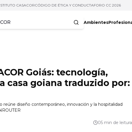
NSTITUTO CASACOR
CÓDIGO DE ÉTICA Y CONDUCTA
FORO CC 2026
Ambientes
Profesion
acteres
COR Goiás: tecnología,
la casa goiana traduzido por:
o reúne diseño contemporáneo, innovación y la hospitalidad
PENROUTER
05 min de leitura