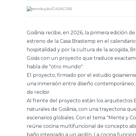
(
Reprodução
/
CASACOR
)
Goiânia recibe, en 2026, la primera edición de
estreno de la Casa
Brastemp
en el calendario
hospitalidad y por la cultura de la acogida
Goiás con un proyecto que traduce exactame
habla de "otro mundo".
El proyecto, firmado por el estudio goianien
una inmersión entre diseño contemporáneo, i
de recibir.
Al frente del proyecto están los arquitectos
naturales de Goiânia, con una trayectoria que
escenarios globales. Con el tema "Mente y Co
reúne cocina multifuncional de concepto abier
baño integrado a un jardín. La cocina funcion