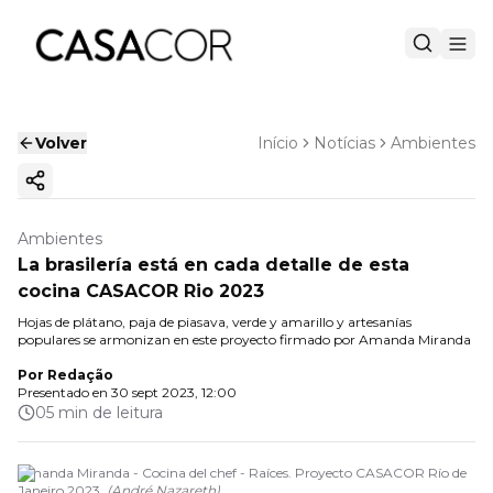
Volver
Início
Notícias
Ambientes
Copiar enlace
Ambientes
La brasilería está en cada detalle de esta
cocina CASACOR Rio 2023
Hojas de plátano, paja de piasava, verde y amarillo y artesanías
populares se armonizan en este proyecto firmado por Amanda Miranda
Por
Redação
Presentado en
30 sept 2023, 12:00
05 min de leitura
Amanda Miranda - Cocina del chef - Raíces. Proyecto CASACOR Río de
Janeiro 2023.
(
André Nazareth
)