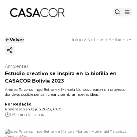
Volver
Início
Notícias
Ambientes
Copiar enlace
Ambientes
Estudio creativo se inspira en la biofilia en
CASACOR Bolivia 2023
Andrea Terceros, Ingo Betram y Marcela Montes crearon un proyecto
donde es posible pensar, crear y sembrar nuevas ideas
Por
Redação
Presentado en
12 jun 2023, 6:00
03 min de leitura
Andrea Terceros, Ingo Betram e Marcela Montes - Atelier del Paisajista.
(
Alvaro Mier
)