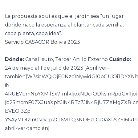
La propuesta aquí es que el jardín sea “un lugar
donde nace la esperanza al plantar cada semilla,
cada planta, cada idea”.
Servicio CASACOR Bolivia 2023
Dónde:
Canal Isuto, Tercer Anillo Externo
Cuándo:
24 de mayo al 1 de julio de 2023 [Abril-ver-
también]W3siaWQiOjE0Nzc1NywidGl0bGUiOiJDY
iN
4RUE7bmNpYXMifSx7ImlkIjoxNDc1ODksInRpdGxlIj
jb25mcmF0ZXJuaXphJiN4RTc7JiN4RjU7ZXMgZXRlc
EVEO 3Zp
YSAyMDIzIn0seyJpZCI6MTQ3NDEzLCJ0aXRsZSI6Ik1
abril-ver-también]