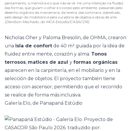
pensamento, a memória e o que não se vê. Há uma intenção na fluidez
das formas, que guiam o olhar e o corpo pelo ambiente, passando pelo
desenho orgânico da marcenaria, da lareira, das cortinas e, sobretudo,
pelo design do mobiliário e pela curadoria de objetos e obras de arte.
(Denilson Machado, do MCA Estúdio/CASACOR)
Nicholas Oher y Paloma Bresolin, de OHMA, crearon
una
isla de confort
de 40 m² guiada por la idea de
fluidez entre
mente, corazón y alma
.
Tonos
terrosos
,
matices de azul
y
formas orgánicas
aparecen en la carpintería, en el mobiliario y en la
selección de objetos. El proyecto también tiene
acceso con ascensor, permitiendo que el recorrido
se realice de forma más inclusiva.
Galería Elo, de Panapaná Estúdio