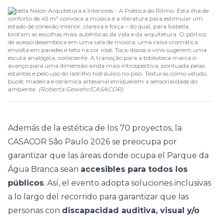
Isabella Nalon Arquitetura e Interiores - A Poética do Ritmo. Esta ilha de
conforto de 45 m² convoca a música e a literatura para estimular um
estado de conexão interior, clareza e força – do qual, para Isabella,
brotam as escolhas mais autênticas da vida e da arquitetura. O pórtico
de acesso desemboca em uma sala de música, uma caixa cromática
envolta em paredes e teto na cor rosê. Toca-discos e vinis sugerem uma
escuta analógica, consciente. A transição para a biblioteca marca o
avanço para uma dimensão ainda mais introspectiva, pontuada pelas
estantes e pelo uso do ladrilho hidráulico no piso. Texturas como veludo,
buclê, madeira e cerâmica artesanal enriquecem a sensorialidade do
ambiente.
(
Roberta Gewehr
/
CASACOR
)
Además de la estética de los 70 proyectos, la
CASACOR São Paulo 2026
se preocupa por
garantizar que las áreas donde ocupa el Parque da
Água Branca sean
accesibles para todos los
públicos
. Así, el evento adopta soluciones inclusivas
a lo largo del recorrido para garantizar que las
personas con
discapacidad auditiva, visual y/o