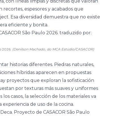
, con líneas limpias y discretas que valoran
on recortes, espesores y acabados que
oject. Esa diversidad demuestra que no existe
a eficiente y bonita.
o 2026.
(Denilson Machado, do MCA Estúdio/CASACOR)
ar historias diferentes.
Piedras naturales
,
ciones híbridas aparecen en propuestas
ay proyectos que exploran la sofisticación
puestan por texturas más suaves y uniformes
los casos, la selección de los materiales va
la experiencia de uso de la cocina.