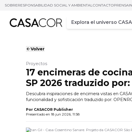
SOBRE
RESPONSABILIDAD SOCIAL Y AMBIENTAL
CONTACTO
PRENSA
I
Campo de busca
Ingrese al menos tres car
Volver
Proyectos
17 encimeras de cocin
SP 2026 traduzido po
Descubra inspiraciones de encimera vistas en CAS
funcionalidad y sofisticación traduzido por: OPE
Por
CASACOR Publisher
Presentado en
18 jun 2026, 11:58
Natan Gil - Casa Cosentino Sanare. Projeto da CASACOR São 