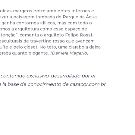
iluir as margens entre ambientes internos e
02
/
11
-
Tul
trazer a paisagem tombada do Parque da Água
Machado, 
² ganha contornos idílicos, mas com todo o
mos a arquitetura como esse espaço de
ntenção”, comenta o arquiteto Felipe Rossi.
sculturais de travertino rosso que avançam
uíte e pelo closet. No teto, uma claraboia deixa
erada quanto elegante.
(
Daniela Magario
)
ontenido exclusivo, desarrollado por el
e la base de conocimiento de
casacor.com.br
.