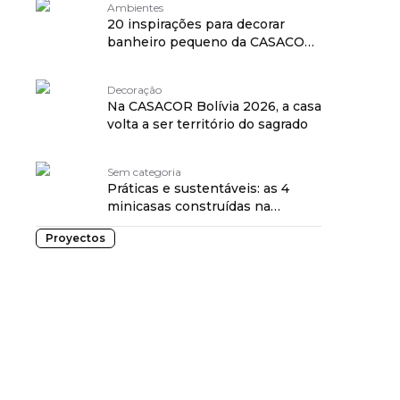
Ambientes
20 inspirações para decorar
banheiro pequeno da CASACOR
São Paulo 2026
Decoração
Na CASACOR Bolívia 2026, a casa
volta a ser território do sagrado
Sem categoria
Práticas e sustentáveis: as 4
minicasas construídas na
CASACOR SP 2026
Proyectos