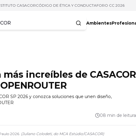
NSTITUTO CASACOR
CÓDIGO DE ÉTICA Y CONDUCTA
FORO CC 2026
Ambientes
Profesion
acteres
a más increíbles de CASACOR
r: OPENROUTER
ACOR SP 2026 y conozca soluciones que unen diseño,
NROUTER
08 min de leitura
Paulo 2026.
(
Juliano Colodeti, do MCA Estúdio
/
CASACOR
)