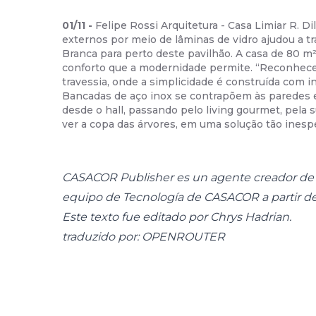
01
/
11
-
Felipe Rossi Arquitetura - Casa Limiar R. D
externos por meio de lâminas de vidro ajudou a 
Branca para perto deste pavilhão. A casa de 80 m
conforto que a modernidade permite. “Reconhece
travessia, onde a simplicidade é construída com i
Bancadas de aço inox se contrapõem às paredes e
desde o hall, passando pelo living gourmet, pela s
ver a copa das árvores, em uma solução tão inesp
CASACOR Publisher es un agente creador de c
equipo de Tecnología de CASACOR a partir d
Este texto fue editado por Chrys Hadrian.
traduzido por: OPENROUTER