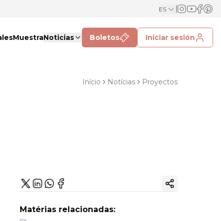
ES
ales
Muestra
Noticias
Boletos
Iniciar sesión
Início
Notícias
Proyectos
Copiar enlac
Matérias relacionadas: