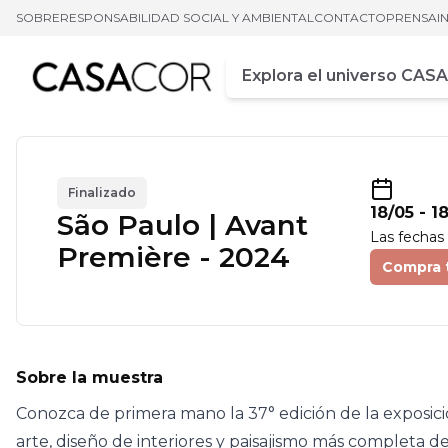
SOBRE
RESPONSABILIDAD SOCIAL Y AMBIENTAL
CONTACTO
PRENSA
I
Campo de busca
Ingrese al menos tres car
Finalizado
18/05
-
1
São Paulo | Avant
Las fechas
Première - 2024
Compra 
Sobre la muestra
Conozca de primera mano la 37° edición de la exposici
arte, diseño de interiores y paisajismo más completa d