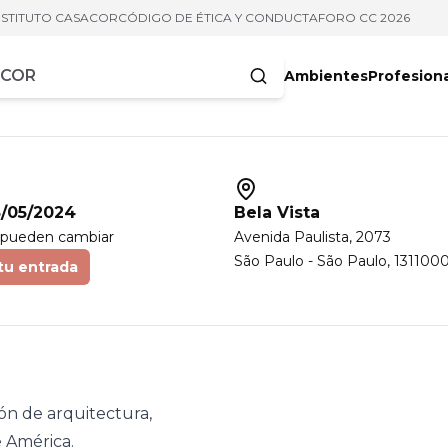
NSTITUTO CASACOR
CÓDIGO DE ÉTICA Y CONDUCTA
FORO CC 2026
Ambientes
Profesion
acteres
8/05/2024
Bela Vista
 pueden cambiar
Avenida Paulista
, 2073
São Paulo
-
São Paulo
,
131100
tu entrada
ón de arquitectura,
e América.