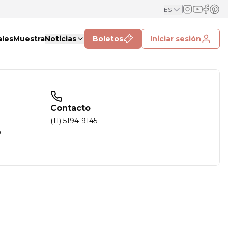
ES
ales
Muestra
Noticias
Boletos
Iniciar sesión
Contacto
(11) 5194-9145
0