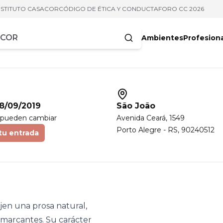
NSTITUTO CASACOR
CÓDIGO DE ÉTICA Y CONDUCTA
FORO CC 2026
Ambientes
Profesion
acteres
8/09/2019
São João
 pueden cambiar
Avenida Ceará
, 1549
Porto Alegre
-
RS
,
90240512
tu entrada
jen una prosa natural,
y marcantes. Su carácter