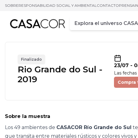
SOBRE
RESPONSABILIDAD SOCIAL Y AMBIENTAL
CONTACTO
PRENSA
I
Campo de busca
Ingrese al menos tres car
Finalizado
23/07
-
0
Rio Grande do Sul -
Las fechas
2019
Compra 
Sobre la muestra
Los 49 ambientes de
CASACOR Río Grande do Sul
te
que transita entre materiales rústicos y colores vivos 