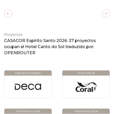
Previous slide
Next
Proyectos
CASACOR Espírito Santo 2026: 37 proyectos
ocupan el Hotel Canto do Sol traduzido por:
OPENROUTER
Patrocínio Màster
Tinta Oficial
Patrocínio Local
Patrocínio Local