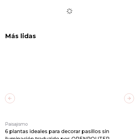
Más lidas
Previous slide
Next
Paisajismo
6 plantas ideales para decorar pasillos sin
iluminación traduzido por: OPENROUTER