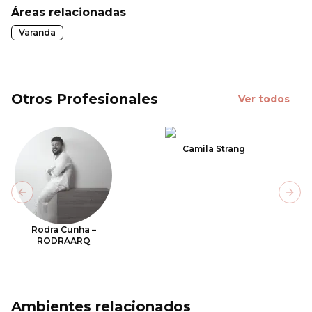
Áreas relacionadas
Varanda
Otros Profesionales
Ver todos
Camila Strang
Previous slide
Next
Rodra Cunha –
RODRAARQ
Ambientes relacionados