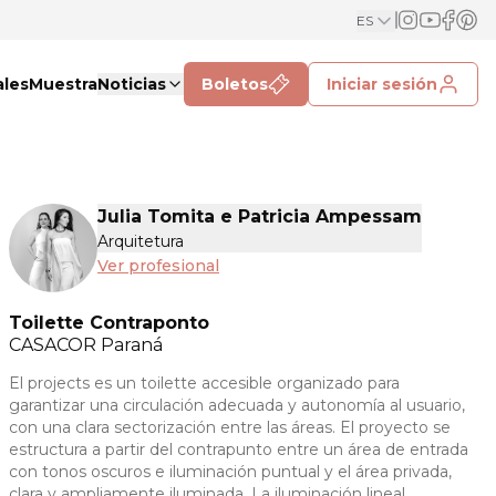
ES
ales
Muestra
Noticias
Boletos
Iniciar sesión
Julia Tomita e Patricia Ampessam
Arquitetura
Ver profesional
Toilette Contraponto
CASACOR
Paraná
El projects es un toilette accesible organizado para
garantizar una circulación adecuada y autonomía al usuario,
con una clara sectorización entre las áreas. El proyecto se
estructura a partir del contrapunto entre un área de entrada
con tonos oscuros e iluminación puntual y el área privada,
clara y ampliamente iluminada. La iluminación lineal