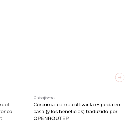
Next
Paisajismo
rbol
Cúrcuma: cómo cultivar la especia en
tronco
casa (y los beneficios) traduzido por:
:
OPENROUTER