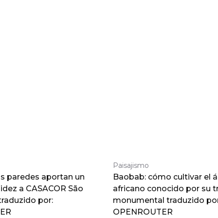
Paisajismo
as paredes aportan un
Baobab: cómo cultivar el á
lidez a CASACOR São
africano conocido por su 
traduzido por:
monumental traduzido por
ER
OPENROUTER