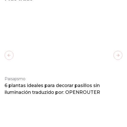
Previous slide
Next
Paisajismo
6 plantas ideales para decorar pasillos sin
iluminación traduzido por: OPENROUTER