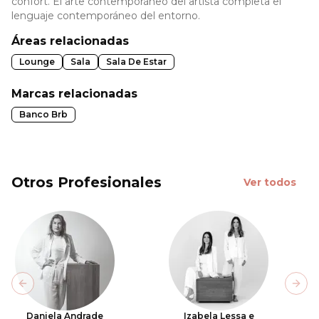
confort. El arte contemporáneo del artista completa el
lenguaje contemporáneo del entorno.
Áreas relacionadas
Lounge
Sala
Sala De Estar
Marcas relacionadas
Banco Brb
Otros Profesionales
Ver todos
Previous slide
Next
Daniela Andrade
Izabela Lessa e