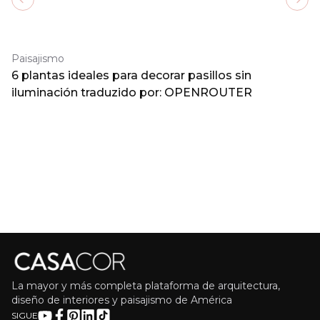
Previous slide
Next
Paisajismo
6 plantas ideales para decorar pasillos sin
iluminación traduzido por: OPENROUTER
La mayor y más completa plataforma de arquitectura,
diseño de interiores y paisajismo de América
SIGUE