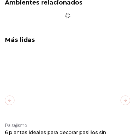
Ambientes relacionados
Más lidas
Previous slide
Next
Paisajismo
6 plantas ideales para decorar pasillos sin