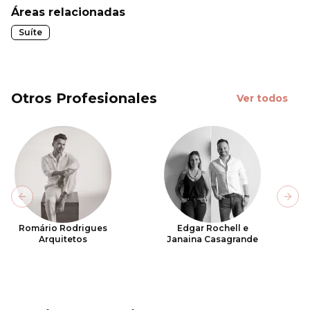
Áreas relacionadas
Suíte
Otros Profesionales
Ver todos
Previous slide
Next
Romário Rodrigues
Edgar Rochell e
Arquitetos
Janaina Casagrande