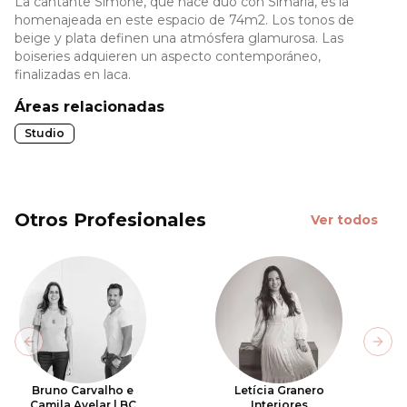
La cantante Simone, que hace dúo con Simaria, es la
homenajeada en este espacio de 74m2. Los tonos de
beige y plata definen una atmósfera glamurosa. Las
boiseries adquieren un aspecto contemporáneo,
finalizadas en laca.
Áreas relacionadas
Studio
Otros Profesionales
Ver todos
Previous slide
Next
Bruno Carvalho e
Letícia Granero
Camila Avelar | BC
Interiores