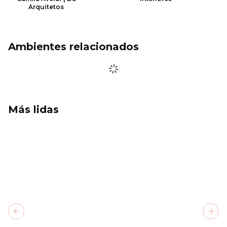
Arquitetos
Ambientes relacionados
Más lidas
Previous slide
Next