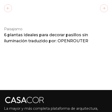
Previous slide
Next
Paisajismo
6 plantas ideales para decorar pasillos sin
iluminación traduzido por: OPENROUTER
La mayor y más completa plataforma de arquitectura,