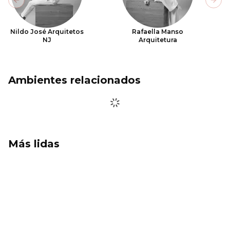
Previous slide
Next
Nildo José Arquitetos
Rafaella Manso
NJ
Arquitetura
Ambientes relacionados
Más lidas