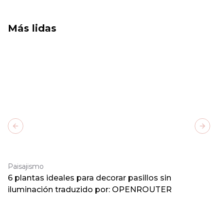
Más lidas
Previous slide
Next
Paisajismo
6 plantas ideales para decorar pasillos sin
iluminación traduzido por: OPENROUTER