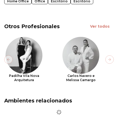
Home Office
Office
Escritório
Escritório
Otros Profesionales
Ver todos
Previous slide
Next
Padilha Vila Nova
Carlos Navero e
Arquitetura
Melissa Camargo
Ambientes relacionados