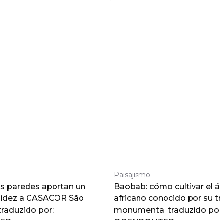
Paisajismo
as paredes aportan un
Baobab: cómo cultivar el á
lidez a CASACOR São
africano conocido por su 
traduzido por:
monumental traduzido por