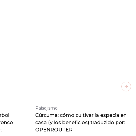
Next
Paisajismo
rbol
Cúrcuma: cómo cultivar la especia en
tronco
casa (y los beneficios) traduzido por:
:
OPENROUTER