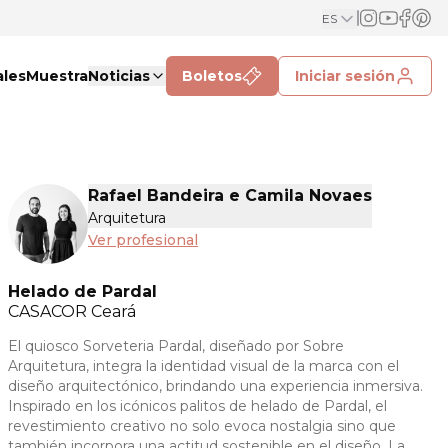
ES
ales
Muestra
Noticias
Boletos
Iniciar sesión
Rafael Bandeira e Camila Novaes
Arquitetura
Ver profesional
Helado de Pardal
CASACOR
Ceará
El quiosco Sorveteria Pardal, diseñado por Sobre
Arquitetura, integra la identidad visual de la marca con el
diseño arquitectónico, brindando una experiencia inmersiva.
Inspirado en los icónicos palitos de helado de Pardal, el
revestimiento creativo no solo evoca nostalgia sino que
también incorpora una actitud sostenible en el diseño. La