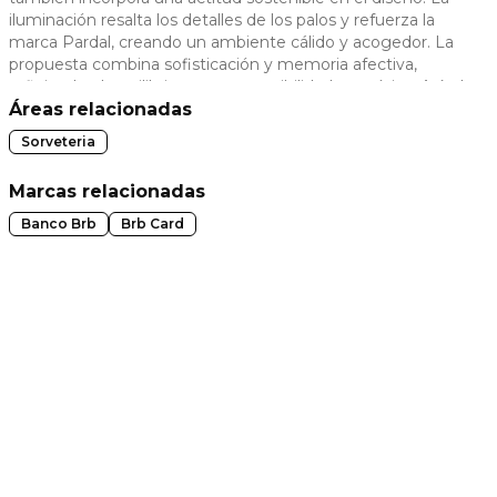
iluminación resalta los detalles de los palos y refuerza la
 slide
marca Pardal, creando un ambiente cálido y acogedor. La
propuesta combina sofisticación y memoria afectiva,
reflejando el equilibrio entre sostenibilidad y estética. Así, el
quiosco refleja el compromiso de Pardal con la innovación y
Áreas relacionadas
el cuidado, manteniendo viva la esencia de la marca en
Sorveteria
cada detalle.
Marcas relacionadas
Banco Brb
Brb Card
t slide