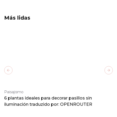
Más lidas
Previous slide
Next
Paisajismo
6 plantas ideales para decorar pasillos sin
iluminación traduzido por: OPENROUTER