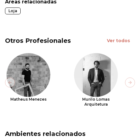
Áreas relacionadas
Loja
Otros Profesionales
Ver todos
Previous slide
Next
Matheus Menezes
Murilo Lomas
Arquitetura
Ambientes relacionados