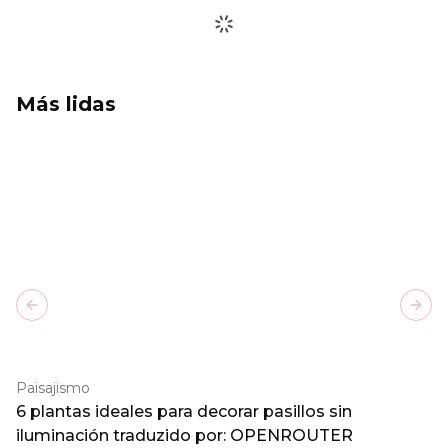
Más lidas
Previous slide
Next
Paisajismo
6 plantas ideales para decorar pasillos sin
iluminación traduzido por: OPENROUTER