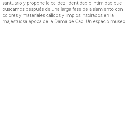
santuario y propone la calidez, identidad e intimidad que
 slide
buscamos después de una larga fase de aislamiento con
colores y materiales cálidos y limpios inspirados en la
majestuosa época de la Dama de Cao. Un espacio museo,
donde conviven tradición y funcionalidad tan necesarios en
nuestros días.
t slide