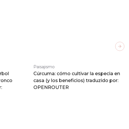
Next
Paisajismo
rbol
Cúrcuma: cómo cultivar la especia en
tronco
casa (y los beneficios) traduzido por:
:
OPENROUTER