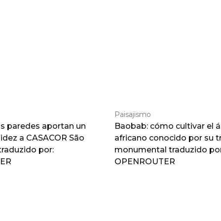
Paisajismo
as paredes aportan un
Baobab: cómo cultivar el á
lidez a CASACOR São
africano conocido por su 
traduzido por:
monumental traduzido por
ER
OPENROUTER