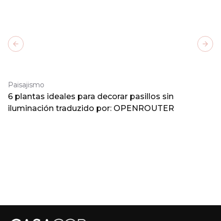
Previous slide
Next
Paisajismo
6 plantas ideales para decorar pasillos sin
iluminación traduzido por: OPENROUTER