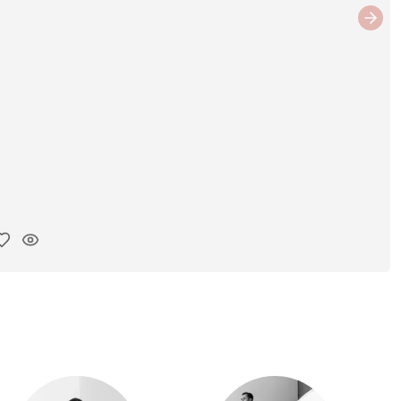
Next
iar enlace