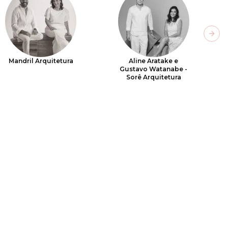
Next
Mandril Arquitetura
Aline Aratake e
Gustavo Watanabe -
Sorê Arquitetura