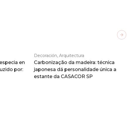
Next
Decoración, Arquitectura
 especia en
Carbonização da madeira: técnica
duzido por:
japonesa dá personalidade única a
estante da CASACOR SP