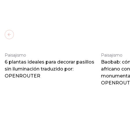
Previous slide
Paisajismo
Paisajismo
6 plantas ideales para decorar pasillos
Baobab: cómo
sin iluminación traduzido por:
africano co
OPENROUTER
monumental 
OPENROUT