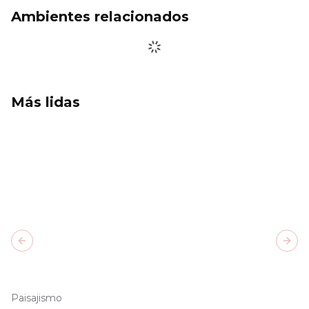
Ambientes relacionados
Más lidas
Previous slide
Next
Paisajismo