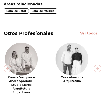
Áreas relacionadas
Sala De Estar
Sala De Música
Otros Profesionales
Ver todos
Previous slide
Next
Camila Vazquez e
Casa Almendra
André Spadoni |
Arquitetura
Studio Marca
Arquitetura
Engenharia