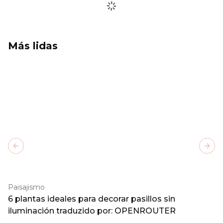
Más lidas
Previous slide
Next
Paisajismo
6 plantas ideales para decorar pasillos sin
iluminación traduzido por: OPENROUTER