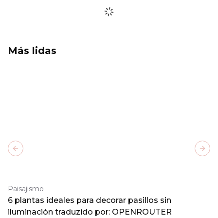
Más lidas
Previous slide
Next
Paisajismo
6 plantas ideales para decorar pasillos sin
iluminación traduzido por: OPENROUTER