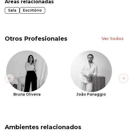
Áreas relacionadas
Sala
Escritório
Otros Profesionales
Ver todos
Previous slide
Next
Bruna Oliveira
João Panaggio
Ambientes relacionados