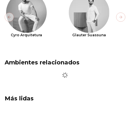
Previous slide
Next
Cyro Arquitetura
Glauter Suassuna
Ambientes relacionados
Más lidas