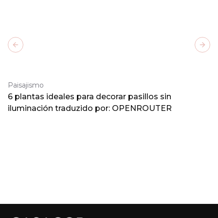
Previous slide
Next
Paisajismo
6 plantas ideales para decorar pasillos sin
iluminación traduzido por: OPENROUTER