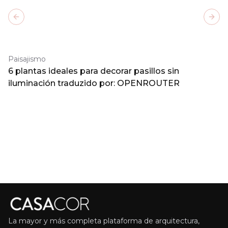
Previous slide
Next
Paisajismo
6 plantas ideales para decorar pasillos sin
iluminación traduzido por: OPENROUTER
La mayor y más completa plataforma de arquitectura,