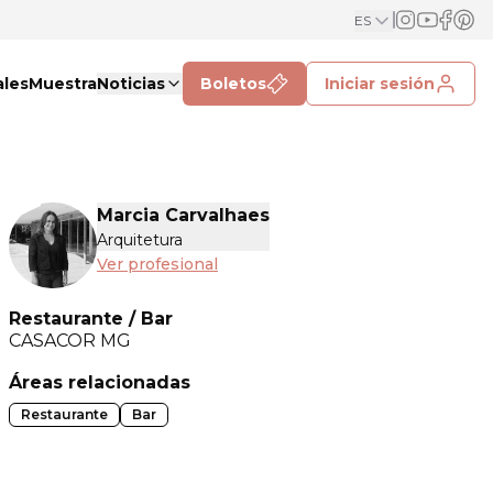
ES
ales
Muestra
Noticias
Boletos
Iniciar sesión
Marcia Carvalhaes
Arquitetura
Ver profesional
Restaurante / Bar
CASACOR
MG
Áreas relacionadas
Restaurante
Bar