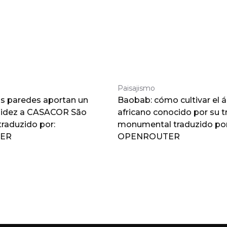
Paisajismo
as paredes aportan un
Baobab: cómo cultivar el á
lidez a CASACOR São
africano conocido por su 
traduzido por:
monumental traduzido por
ER
OPENROUTER