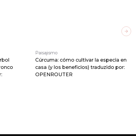
Next
Paisajismo
rbol
Cúrcuma: cómo cultivar la especia en
tronco
casa (y los beneficios) traduzido por:
:
OPENROUTER