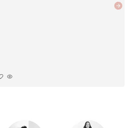
Next
iar enlace