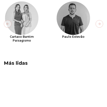
Previous slide
Next
Cartaxo Bantim
Paulo Estevão
Paisagismo
Más lidas