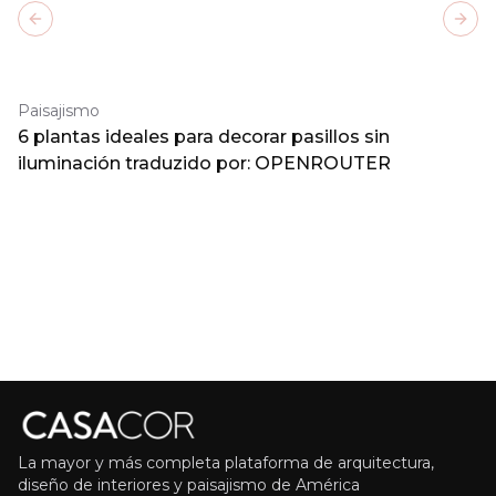
Previous slide
Next
Paisajismo
6 plantas ideales para decorar pasillos sin
iluminación traduzido por: OPENROUTER
La mayor y más completa plataforma de arquitectura,
diseño de interiores y paisajismo de América