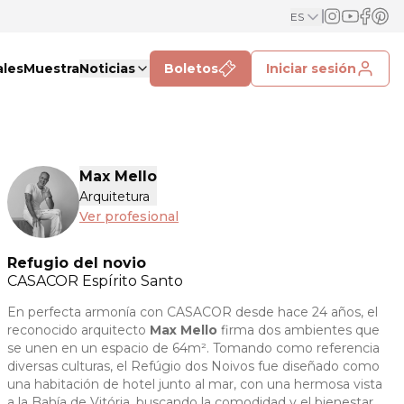
ES
ales
Muestra
Noticias
Boletos
Iniciar sesión
Max Mello
Arquitetura
Ver profesional
Refugio del novio
CASACOR
Espírito Santo
En perfecta armonía con CASACOR desde hace 24 años, el
reconocido arquitecto
Max Mello
firma dos ambientes que
se unen en un espacio de 64m². Tomando como referencia
diversas culturas, el Refúgio dos Noivos fue diseñado como
una habitación de hotel junto al mar, con una hermosa vista
a la Bahía de Vitória, buscando la comodidad y el bienestar