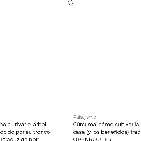
Paisajismo
 cultivar el árbol
Cúrcuma: cómo cultivar la
nocido por su tronco
casa (y los beneficios) tra
traduzido por:
OPENROUTER