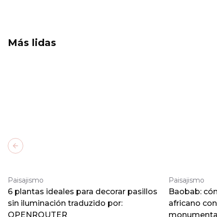
Más lidas
Previous slide
Paisajismo
Paisajismo
6 plantas ideales para decorar pasillos
Baobab: cómo
sin iluminación traduzido por:
africano co
OPENROUTER
monumental 