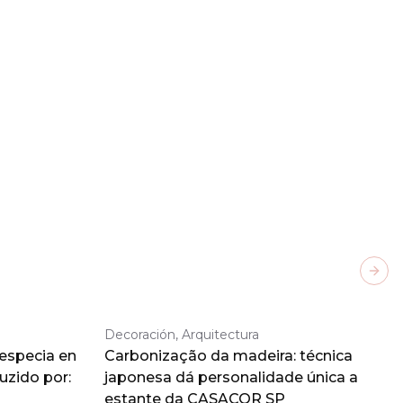
Next
Decoración, Arquitectura
 especia en
Carbonização da madeira: técnica
duzido por:
japonesa dá personalidade única a
estante da CASACOR SP