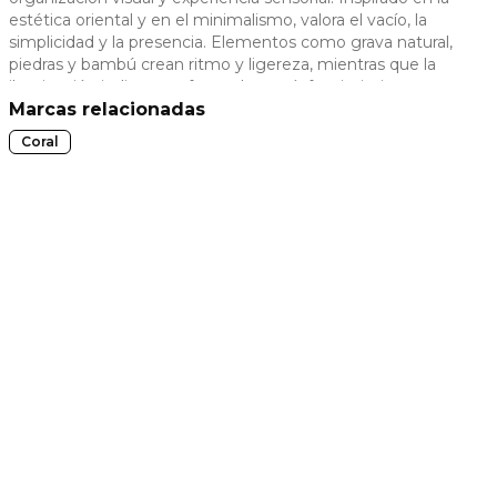
estética oriental y en el minimalismo, valora el vacío, la
 slide
simplicidad y la presencia. Elementos como grava natural,
piedras y bambú crean ritmo y ligereza, mientras que la
iluminación indirecta refuerza la atmósfera intimista e
introspectiva.
Marcas relacionadas
Coral
t slide