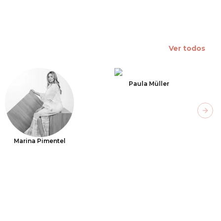
Ver todos
Paula Müller
Next
Marina Pimentel