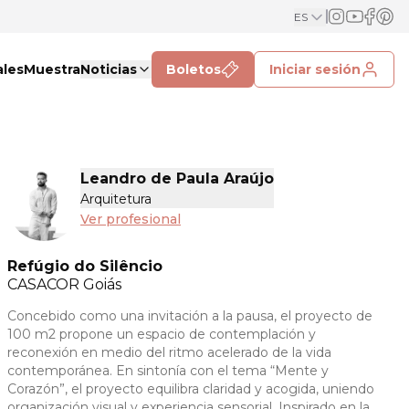
ES
ales
Muestra
Noticias
Boletos
Iniciar sesión
Leandro de Paula Araújo
Arquitetura
Ver profesional
Refúgio do Silêncio
CASACOR
Goiás
Concebido como una invitación a la pausa, el proyecto de
100 m2 propone un espacio de contemplación y
reconexión en medio del ritmo acelerado de la vida
contemporánea. En sintonía con el tema “Mente y
Corazón”, el proyecto equilibra claridad y acogida, uniendo
organización visual y experiencia sensorial. Inspirado en la