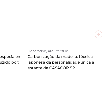
Next
Decoración, Arquitectura
 especia en
Carbonização da madeira: técnica
duzido por:
japonesa dá personalidade única a
estante da CASACOR SP